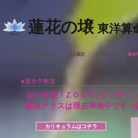
蓮花の壌
東洋算
ホーム
算命学とは
個人鑑定
お客様の声
算命
■算命学教室
2026年度
｢ＺＯＯＭ｣オンライ
新規クラスは現在準備中です（
カリキュラムはコチラ