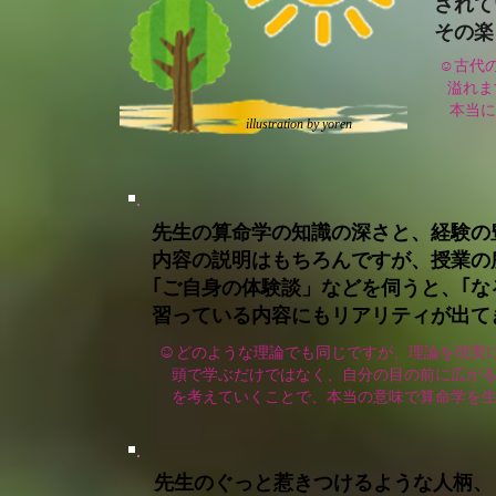
されて
その楽
☺古代
溢れま
本当に
​illustration by yoren
先生の算命学の知識の深さと、経験の
内容の説明はもちろんですが、授業の
｢ご自身の体験談」などを伺うと、｢
習っている内容にもリアリティが出て
☺
どのような理論でも同じですが、理論を現実に
頭で学ぶだけではなく、自分の目の前に広がる
を考えていくことで、本当の意味で算命学を生
先生のぐっと惹きつけるような人柄、