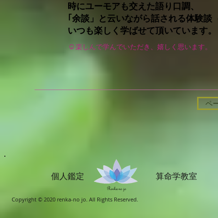
時にユーモアも交えた語り口調、
｢余談」と云いながら話される体験談
いつも楽しく学ばせて頂いています。
☺
楽しんで学んでいただき、嬉しく思います
。
ペ
個人鑑定 算命学教室
Copyright © 2020 renka-no jo. All Rights