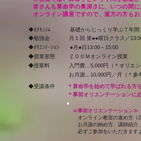
皆さんも算命学の奥深さに、いつの間に
オンライン講座ですので、遠方の方も
​お
◆ｶﾘｷｭﾗﾑ
基礎からじっくり学ぶ７年間
◆勉強会
月１
回 第●●
曜
日クラス／13:00
◆ｵﾘｴﾝﾃｰｼｮﾝ ●月●日13:00～
15:00
◆授業
形態 ＺＯＯＭオンライン授業
◆授業料 入門費…5,000円（＊オリエ
お月謝
…10,000円／月（＊参
​◆受講条件
＊
算命学を始めて学ばれる方
＊
事前オリエンテーション
に
≪事前オリエンテーション≫
オンライン教室の進め方（ZO
お月謝の納め方、講師紹介、
必ずご参加をいただきます