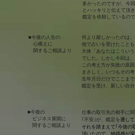
多かったのですが、今
とハッキリと伝えて頂
鑑定を依頼しているの
■今後の人生の
何より嬉しかったのは、
心構えに
他で占いを受けたことも
関するご相談より
大体「あなたはこういう
でした。
しかし今回は、
この考え方が失敗の原因
まさしく、いつもその考
生年月日だけでここまで
鑑定を受け、新しい自分
■今後の
仕事の取引先の相手に関
ビジネス展開に
｢不安｣が、鑑定を
通して
関するご相談より
それを踏まえて｢今後の
頂いたので、納得感が深