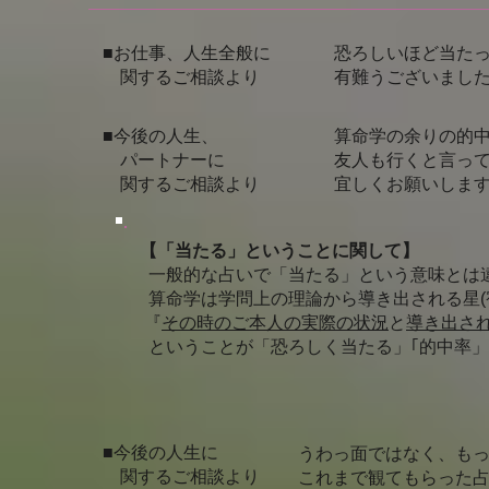
■お仕事、人生全般に
恐ろしいほど当た
関するご相談より
有難うございました
■今後の人生、
算命学の余りの的
パートナーに
友人も行くと言っ
関するご相談より
宜しくお願いします
【「当たる」ということに関して】
一般的な占いで「当たる」という意味とは
算命学は学問上の理論から導き出される星(
『
その時のご本人の実際の状況
と
導き出さ
ということが「恐ろしく当たる」｢的中率」
■今後の人生に
うわっ面ではなく、も
関するご相談より
これまで観てもらった