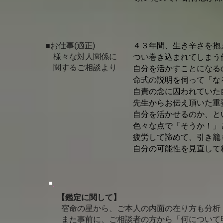
(会社
■お仕事(適正)
４３年間、生き辛さを抱
様々な対人関係に
つい巻き込まれてしまう
関するご相談より
自分を活かすことになる
命式の説明を伺って「な
自責の念に囚われていた
先生からお伝え頂いた重
自分を活かせるのか、と
色々な点で「そうか！」
疲労して諦めて、引き籠
自分の可能性を見直し
【鑑定に関して】
宿命の星から、ご本人の内面の在り方も分析
また事前に、ご相談者の方から「何について