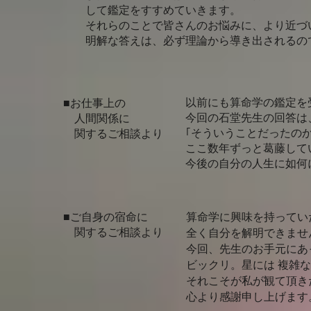
して鑑定をすすめていきます。
それらのことで皆さんのお悩みに、より近づ
明解な答えは、必ず理論から導き出されるの
以前にも算命学の鑑定を
■お仕事上の
今回の石堂先生の回答は
人間関係に
｢そういうことだったのか
関するご相談より
ここ数年ずっと葛藤して
今後の自分の人生に如何
■ご自身の宿命
に
算命学に興味を持ってい
関するご相談より
全く自分を解明できませ
今回、先生のお手元にあ
ビックリ。星には 複雑
それこそが私が観て頂き
心より感