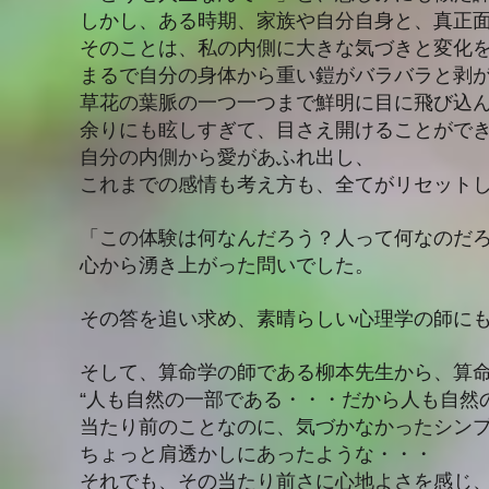
しかし、ある時期、家族や自分自身と、真正
そのことは、私の内側に大きな気づきと変化
まるで自分の身体から重い鎧がバラバラと剥
草花の葉脈の一つ一つまで鮮明に目に飛び込
余りにも眩しすぎて、目さえ開けることがで
自分の内側から愛があふれ出し、
これまでの感情も考え方も、全てがリセット
「この体験は何なんだろう？人って何なのだ
心から湧き上がった問いでした。
その答を追い求め、素晴らしい心理学の師に
そして、算命学の師である柳本先生から、算
“人も自然の一部である・・・だから人も自然
当たり前のことなのに、気づかなかったシン
ちょっと肩透かしにあったような・・・
それでも、その当たり前さに心地よさを感じ