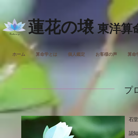
蓮花の壌
東洋算
ホーム
算命学とは
個人鑑定
お客様の声
算命
プ
石堂
認知