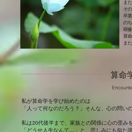
また
そ
卒
のち
研修
算命
ま
算命
Encounte
私が算命学を学び始めたのは
「人って何なのだろう？」そんな、心の問い
私は20代後半まで、家族との関係に心の歪み
「どうせ人生なんて…」と、悲しみにも似た