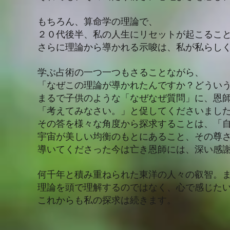
もちろん、算命学の理論で、
２０代後半、私の人生にリセットが起こるこ
さらに理論から導かれる示唆は、私が私らし
学ぶ占術の一つ一つもさることながら、
「なぜこの理論が導かれたんですか？どうい
まるで子供のような「なぜなぜ質問」に、恩
「考えてみなさい。」と促してくださいまし
その答を様々な角度から探求することは、「
宇宙が美しい均衡のもとにあること、その尊
導いてくださった今は亡き恩師には、深い感
何千年と積み重ねられた東洋の人々の叡智。
理論を頭で理解するのではなく、心で感じた
これからも私の探求は続きます。